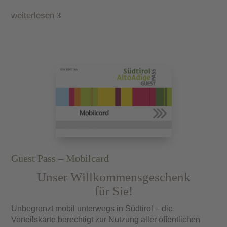
finden Sie im Garten vor.
weiterlesen
3
Genießen Sie den heimeligen Flair unserer drei
Wohlfühlferienwohnungen
in Lana
ausgestattet mit
allem, was das Herz begehrt: ob kostenloses WLAN,
eine voll ausgestattete Küchenzeile oder einfach nur
genügend Platz zum Verweilen.
Guest Pass – Mobilcard
Unser Willkommensgeschenk
für Sie!
Unbegrenzt mobil unterwegs in Südtirol – die
Vorteilskarte berechtigt zur Nutzung aller öffentlichen