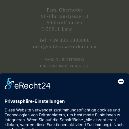
Fam. Oberhofer
St.-Florian-Gasse 13
Südtirol/Italien
I-39011 Lana
Karte
Tel. +39 333 1303860
info@untersilackerhof.com
MwSt Nr: 01748700216
CIN: IT021041B5PGA923OL
L
Anfahrt/Karte
L
Bildergalerie
L
Veranstaltungen
L
Wetter
L
Datenschutz
L
Impressum