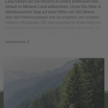
Lana heißen wir Sie herzlich zu einem erlebnisreichen
Urlaub im Meraner Land
willkommen. Unser
Bio Obst- &
Weinbauernhof
, liegt auf einer Höhe von 320 Metern
über dem Meeresspiegel und ist umgeben von unseren
eigenen Obstgärten
. Die uns umgebende Natur liegt uns
besonders am Herzen und noch wichtiger ist es uns, in
unserer Arbeit mit ihr, achtsam und nachhaltig
umzugehen, sie zu nutzen und nicht zu schädigen.
weiterlesen
3
Diese Einstellung sowie unsere Arbeitsweise auf
unserem Hof hat es uns ermöglicht,
seit 2021
als
biozertifizierter Betrieb
Mitglied der Vereinigung
Bioland
zu sein.