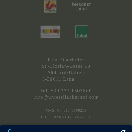
Fam. Oberhofer
St.-Florian-Gasse 13
Südtirol/Italien
I-39011 Lana
Karte
Tel. +39 333 1303860
info@untersilackerhof.com
MwSt Nr: 01748700216
CIN: IT021041B5PGA923OL
L
Anfahrt/Karte