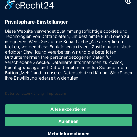
L
Bildergalerie
L
Veranstaltungen
L
Wetter
L
Datenschutz
L
Impressum
L
powered by trend-media