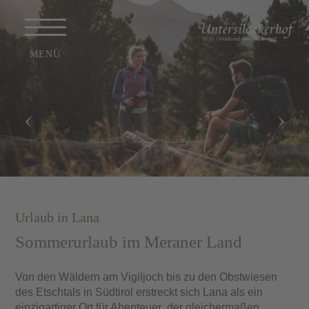
Urlaub in Lana
Sommerurlaub im Meraner Land
Von den
Wäldern am Vigiljoch
bis zu den
Obstwiesen
des Etschtals in Südtirol
erstreckt sich
Lana
als ein
einzigartiger
Ort für Abenteuer
, der gleichermaßen